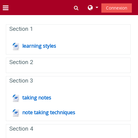
Passer au contenu principal
Activer/désactiver la s
Connexion
Panneau latéral
Aperçu des sections
Section 1
Fichier
learning styles
Section 2
Section 3
Fichier
taking notes
Fichier
note taking techniques
Section 4