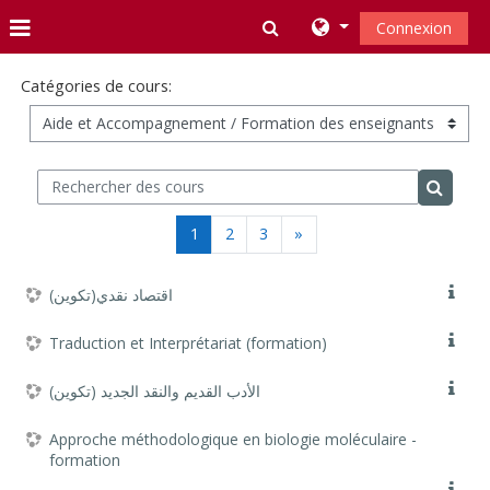
Passer au contenu principal
Activer/désactiver la s
Connexion
Panneau latéral
Catégories de cours:
Rechercher des cours
Recherc
(actuel)
Page suivante
1
2
3
»
اقتصاد نقدي(تكوين)
Traduction et Interprétariat (formation)
الأدب القديم والنقد الجديد (تكوين)
Approche méthodologique en biologie moléculaire -
formation