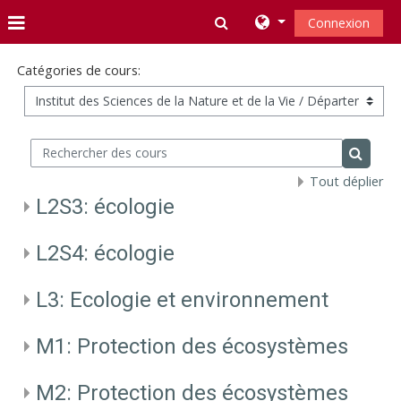
Passer au contenu principal
Activer/désactiver la s
Connexion
Panneau latéral
Catégories de cours:
Rechercher des cours
Recherc
Tout déplier
L2S3: écologie
L2S4: écologie
L3: Ecologie et environnement
M1: Protection des écosystèmes
M2: Protection des écosystèmes