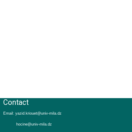
Contact
Email:
yazid.kriouet@univ-mila.dz
hocine@univ-mila.dz