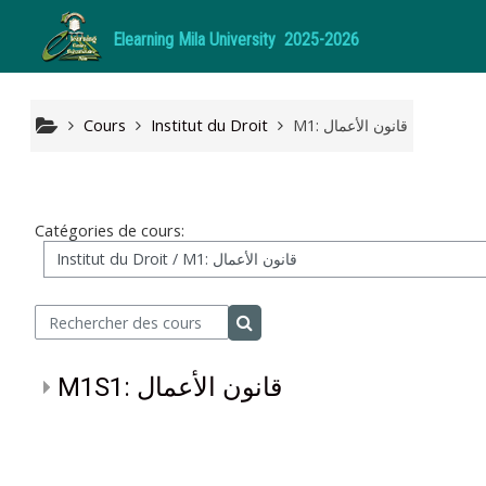
Passer au contenu principal
Elearning Mila
University
2025-2026
Cours
Institut du Droit
M1: قانون الأعمال
Catégories de cours:
Rechercher des cours
Rechercher des cours
M1S1: قانون الأعمال