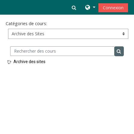
Passer au contenu principal
Activer/désactiver la s
Connexion
Catégories de cours:
Rechercher des cours
Recherc
Archive des sites