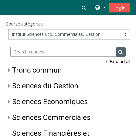
Skip to main content
Toggle search inpu
Log in
Course categories:
Search courses
Search 
Expand all
Tronc commun
Sciences du Gestion
Sciences Economiques
Sciences Commerciales
Sciences Financières et