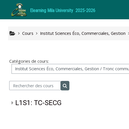
Passer au contenu principal
Elearning Mila
University
2025-2026
Cours
Institut Sciences Éco, Commerciales, Gestion
Catégories de cours:
Rechercher des cours
Rechercher des cours
L1S1: TC-SECG