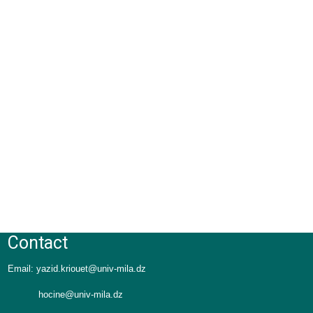
Contact
Email:
yazid.kriouet@univ-mila.dz
hocine@univ-mila.dz