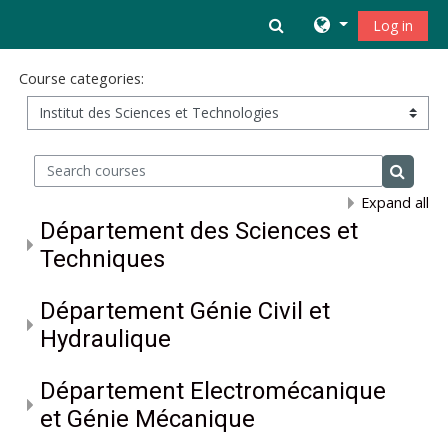
Skip to main content
Toggle search inpu
Log in
Course categories:
Search courses
Search 
Expand all
Département des Sciences et
Techniques
Département Génie Civil et
Hydraulique
Département Electromécanique
et Génie Mécanique