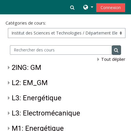
Passer au contenu principal
Activer/désactiver la s
Connexion
Catégories de cours:
Rechercher des cours
Recherc
Tout déplier
2ING: GM
L2: EM_GM
L3: Energétique
L3: Electromécanique
M1: Energétique