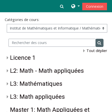
Passer au contenu principal
Activer/désactiver la s
Connexion
Catégories de cours:
Rechercher des cours
Recherc
Tout déplier
Licence 1
L2: Math - Math appliquées
L3: Mathématiques
L3: Math appliquées
Master 1: Math Appliquées et