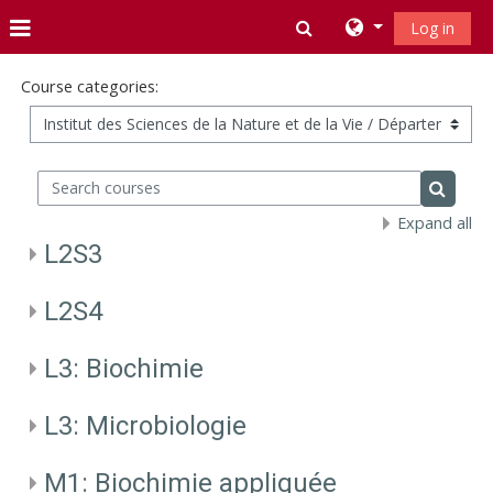
Skip to main content
Toggle search inpu
Log in
Side panel
Course categories:
Search courses
Search 
Expand all
L2S3
L2S4
L3: Biochimie
L3: Microbiologie
M1: Biochimie appliquée