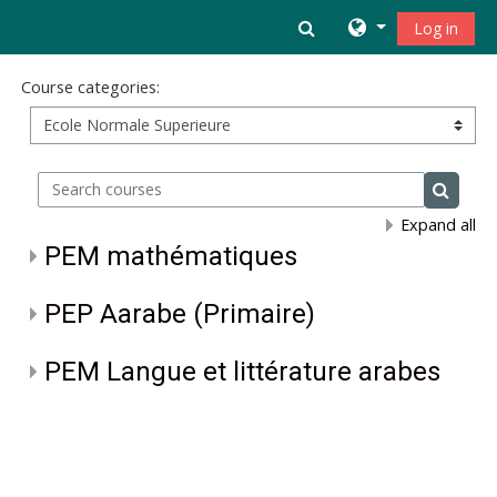
Skip to main content
Toggle search inpu
Log in
Course categories:
Search courses
Search 
Expand all
PEM mathématiques
PEP Aarabe (Primaire)
PEM Langue et littérature arabes